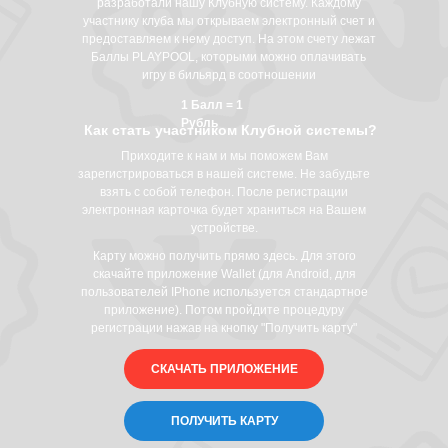
разработали нашу Клубную систему. Каждому
участнику клуба мы открываем электронный счет и
предоставляем к нему доступ. На этом счету лежат
Баллы PLAYPOOL, которыми можно оплачивать
игру в бильярд в соотношении
1 Балл = 1
Рубль
Как стать участником Клубной системы?
Приходите к нам и мы поможем Вам
зарегистрироваться в нашей системе. Не забудьте
взять с собой телефон. После регистрации
электронная карточка будет храниться на Вашем
устройстве.
Карту можно получить прямо здесь. Для этого
скачайте приложение Wallet (для Android, для
пользователей IPhone используется стандартное
приложение). Потом пройдите процедуру
регистрации нажав на кнопку "Получить карту"
СКАЧАТЬ ПРИЛОЖЕНИЕ
ПОЛУЧИТЬ КАРТУ