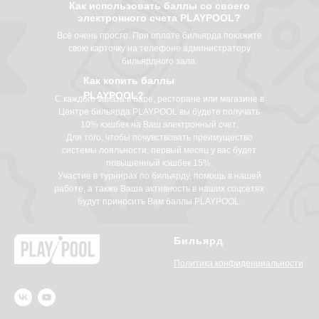
Как использовать баллы со своего
электронного счета PLAYPOOL?
Всё очень просто. При оплате бильярда покажите
свою карточку на телефоне администратору
бильярдного зала.
Как копить баллы
PLAYPOOL?
С каждого заказа в баре, ресторане или магазине в
Центре бильярда PLAYPOOL вы будете получать
10% кэшбек на Ваш электронный счет.
Для того, чтобы почувствовать преимущество
системы лояльности, первый месяц у вас будет
повышенный кэшбек 15%.
Участие в турнирах по бильярду, помощь в нашей
работе, а также Ваша активность в наших соцсетях
будут приносить Вам баллы PLAYPOOL.
Бильярд
Политика конфиденциальности