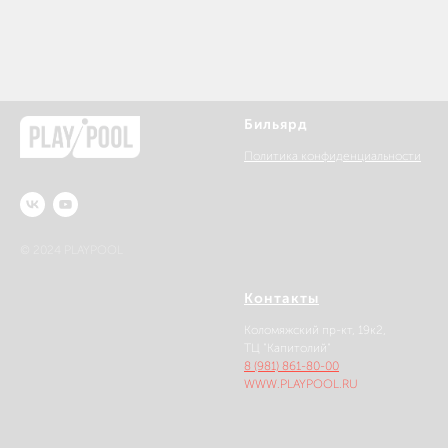
Бильярд
Политика конфиденциальности
© 2024 PLAYPOOL
Контакты
Коломяжский пр-кт, 19к2,
ТЦ "Капитолий"
8 (981) 861-80-00
WWW.PLAYPOOL.RU